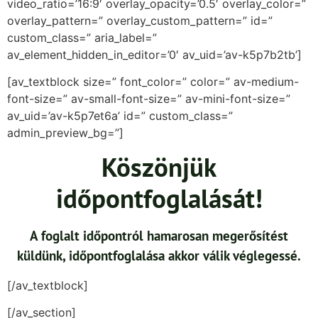
video_ratio=’16:9′ overlay_opacity=’0.5′ overlay_color=”
overlay_pattern=” overlay_custom_pattern=” id=”
custom_class=” aria_label=”
av_element_hidden_in_editor=’0′ av_uid=’av-k5p7b2tb’]
[av_textblock size=” font_color=” color=” av-medium-
font-size=” av-small-font-size=” av-mini-font-size=”
av_uid=’av-k5p7et6a’ id=” custom_class=”
admin_preview_bg=”]
Köszönjük
időpontfoglalását!
A foglalt időpontról hamarosan megerősítést
küldünk, időpontfoglalása akkor válik véglegessé.
[/av_textblock]
[/av_section]