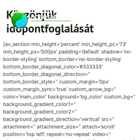
Köszönjük
időpontfoglalását
[av_section min_height=’percent’ min_height_pc=’73’
min_height_px=’500px’ padding=’default’ shadow=’no-
border-styling’ bottom_border=’no-border-styling’
bottom_border_diagonal_color=’#333333′
bottom_border_diagonal_direction=”
bottom_border_style=” custom_margin=’0px’
custom_margin_sync=’true’ custom_arrow_bg=”
color=’main_color’ background=’bg_color’ custom_bg=”
background_gradient_color1=”
background_gradient_color2=”
background_gradient_direction=’vertical’ src=”
attachment=” attachment_size=” attach=’scroll’
position=’top left’ repeat=’no-repeat’ video=”